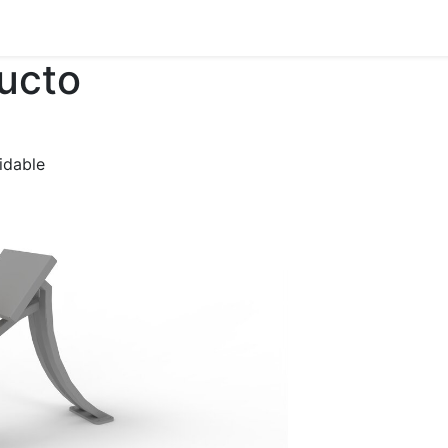
ducto
idable