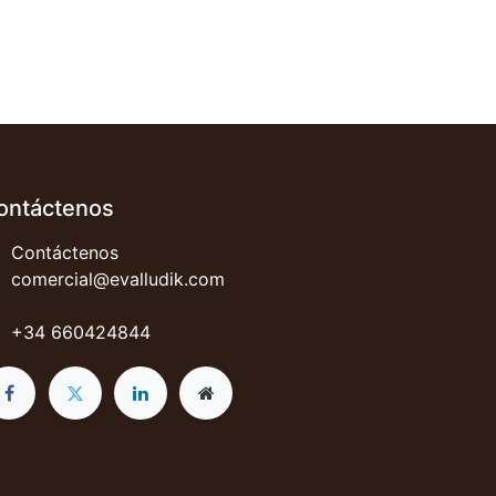
ontáctenos
Contáctenos
comercial@evalludik.com
+34 660424844