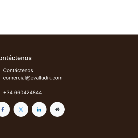
ontáctenos
Contáctenos
comercial@evalludik.com
+34 660424844