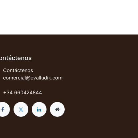
ontáctenos
Contáctenos
comercial@evalludik.com
+34 660424844