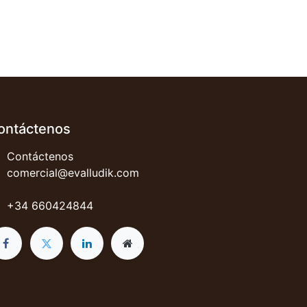
ontáctenos
Contáctenos
comercial@evalludik.com
+34 660424844