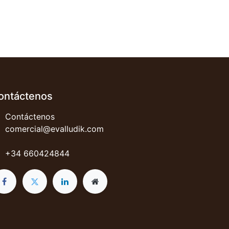
ontáctenos
Contáctenos
comercial@evalludik.com
+34 660424844