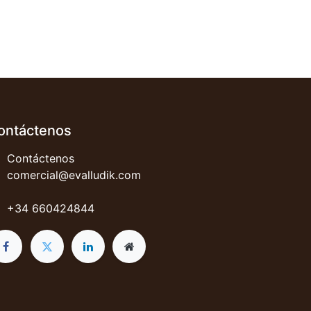
ontáctenos
Contáctenos
comercial@evalludik.com
+34 660424844