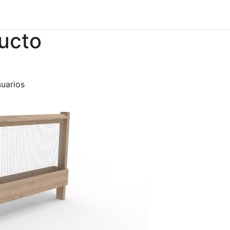
ducto
suarios