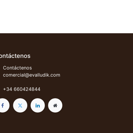
ontáctenos
Contáctenos
comercial@evalludik.com
+34 660424844