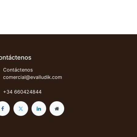
ontáctenos
Contáctenos
comercial@evalludik.com
+34 660424844