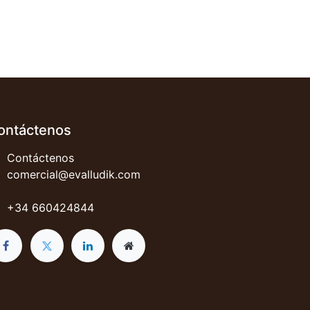
ontáctenos
Contáctenos
comercial@evalludik.com
+34 660424844