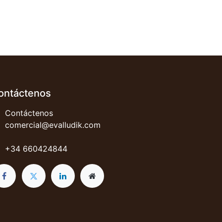
ontáctenos
Contáctenos
comercial@evalludik.com
+34 660424844