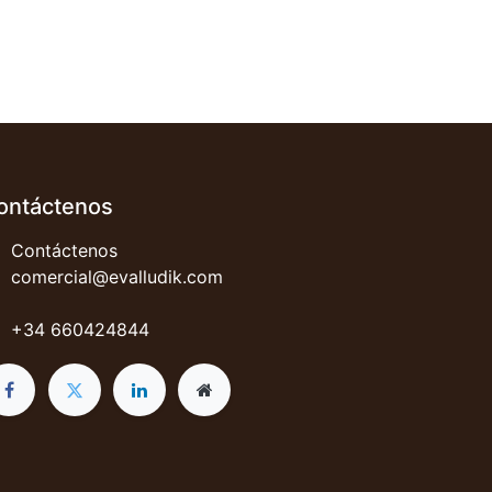
ontáctenos
Contáctenos
comercial@evalludik.com
+34 660424844